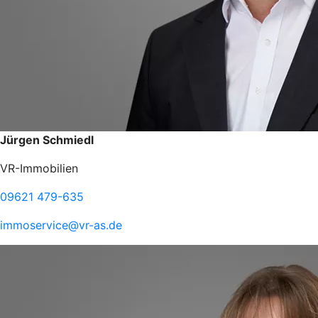
Jürgen Schmiedl
VR-Immobilien
09621 479-635
immoservice@vr-as.de