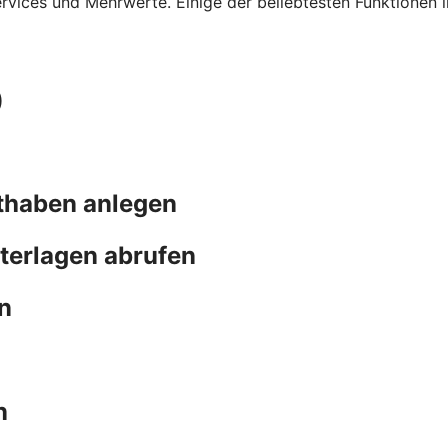
ervices und Mehrwerte. Einige der beliebtesten Funktionen 
)
thaben anlegen
terlagen abrufen
n
n