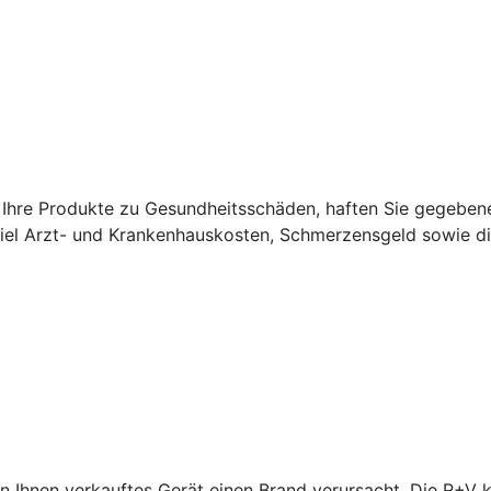
Ihre Produkte zu Gesundheitsschäden, haften Sie gegebene
el Arzt- und Krankenhauskosten, Schmerzensgeld sowie di
n Ihnen verkauftes Gerät einen Brand verursacht. Die R+V