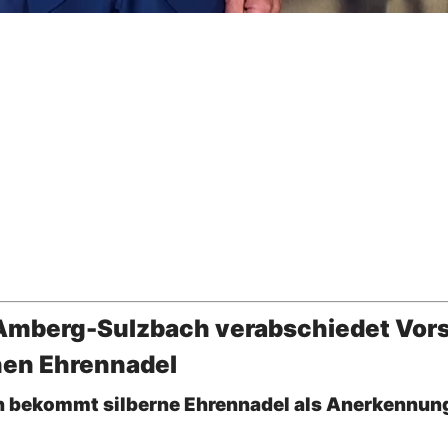
mberg-Sulzbach verabschiedet Vorst
nen Ehrennadel
h bekommt silberne Ehrennadel als Anerkennung 