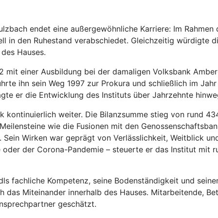
ulzbach endet eine außergewöhnliche Karriere: Im Rahmen
ll in den Ruhestand verabschiedet. Gleichzeitig würdigte 
 des Hauses.
 mit einer Ausbildung bei der damaligen Volksbank Amberg
hrte ihn sein Weg 1997 zur Prokura und schließlich im Jah
te er die Entwicklung des Instituts über Jahrzehnte hinw
k kontinuierlich weiter. Die Bilanzsumme stieg von rund 43
e Meilensteine wie die Fusionen mit den Genossenschaftsba
Sein Wirken war geprägt von Verlässlichkeit, Weitblick un
oder der Corona-Pandemie – steuerte er das Institut mit ruh
dls fachliche Kompetenz, seine Bodenständigkeit und seinen
h das Miteinander innerhalb des Hauses. Mitarbeitende, Bet
Ansprechpartner geschätzt.