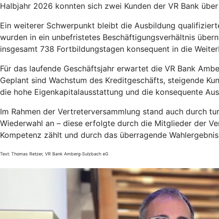
Halbjahr 2026 konnten sich zwei Kunden der VR Bank über 
Ein weiterer Schwerpunkt bleibt die Ausbildung qualifizie
wurden in ein unbefristetes Beschäftigungsverhältnis über
insgesamt 738 Fortbildungstagen konsequent in die Weiterb
Für das laufende Geschäftsjahr erwartet die VR Bank Amber
Geplant sind Wachstum des Kreditgeschäfts, steigende Kun
die hohe Eigenkapitalausstattung und die konsequente Aus
Im Rahmen der Vertreterversammlung stand auch durch tur
Wiederwahl an – diese erfolgte durch die Mitglieder der Ve
Kompetenz zählt und durch das überragende Wahlergebnis
Text: Thomas Retzer, VR Bank Amberg-Sulzbach eG