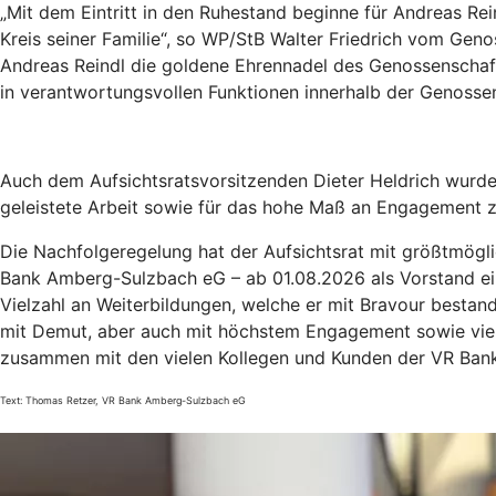
„Mit dem Eintritt in den Ruhestand beginne für Andreas Re
Kreis seiner Familie“, so WP/StB Walter Friedrich vom Ge
Andreas Reindl die goldene Ehrennadel des Genossenschaf
in verantwortungsvollen Funktionen innerhalb der Genosse
Auch dem Aufsichtsratsvorsitzenden Dieter Heldrich wurde
geleistete Arbeit sowie für das hohe Maß an Engagement z
Die Nachfolgeregelung hat der Aufsichtsrat mit größtmögli
Bank Amberg-Sulzbach eG – ab 01.08.2026 als Vorstand ein
Vielzahl an Weiterbildungen, welche er mit Bravour bestand
mit Demut, aber auch mit höchstem Engagement sowie viel
zusammen mit den vielen Kollegen und Kunden der VR Ban
Text: Thomas Retzer, VR Bank Amberg-Sulzbach eG