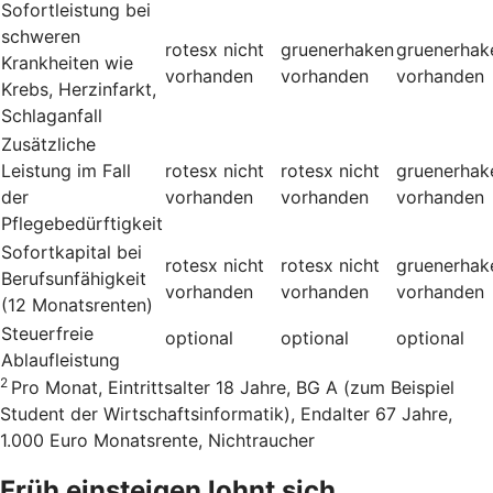
Sofortleistung bei
schweren
rotesx
nicht
gruenerhaken
gruenerhak
Krankheiten wie
vorhanden
vorhanden
vorhanden
Krebs, Herzinfarkt,
Schlaganfall
Zusätzliche
Leistung im Fall
rotesx
nicht
rotesx
nicht
gruenerhak
der
vorhanden
vorhanden
vorhanden
Pflegebedürftigkeit
Sofortkapital bei
rotesx
nicht
rotesx
nicht
gruenerhak
Berufsunfähigkeit
vorhanden
vorhanden
vorhanden
(12 Monatsrenten)
Steuerfreie
optional
optional
optional
Ablaufleistung
2
Pro Monat, Eintrittsalter 18 Jahre, BG A (zum Beispiel
Student der Wirtschaftsinformatik), Endalter 67 Jahre,
1.000 Euro Monatsrente, Nichtraucher
Früh einsteigen lohnt sich