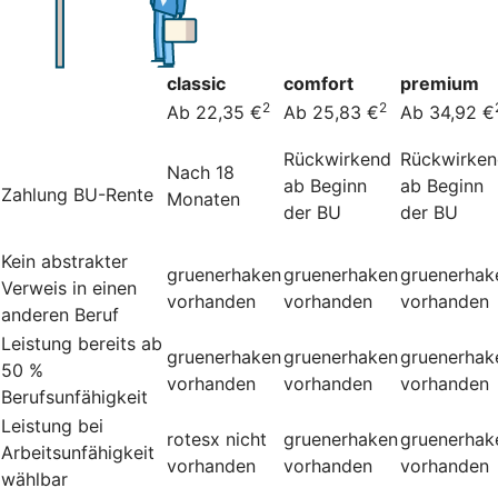
classic
comfort
premium
2
2
Ab 22,35 €
Ab 25,83 €
Ab 34,92 €
Rückwirkend
Rückwirke
Nach 18
ab Beginn
ab Beginn
Zahlung BU-Rente
Monaten
der BU
der BU
Kein abstrakter
gruenerhaken
gruenerhaken
gruenerhak
Verweis in einen
vorhanden
vorhanden
vorhanden
anderen Beruf
Leistung bereits ab
gruenerhaken
gruenerhaken
gruenerhak
50 %
vorhanden
vorhanden
vorhanden
Berufsunfähigkeit
Leistung bei
rotesx
nicht
gruenerhaken
gruenerhak
Arbeitsunfähigkeit
vorhanden
vorhanden
vorhanden
wählbar